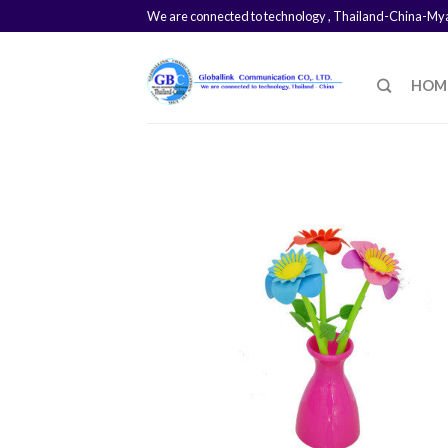
We are connected to technology , Thailand-China-M
HOM