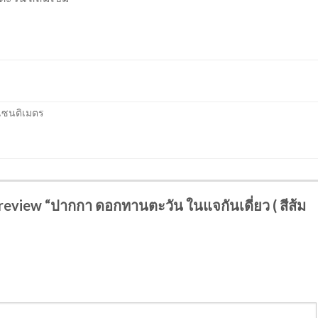
 เซนติเมตร
o review “ปากกา ดอกทานตะวัน ในแจกันเดี่ยว ( สีส้ม