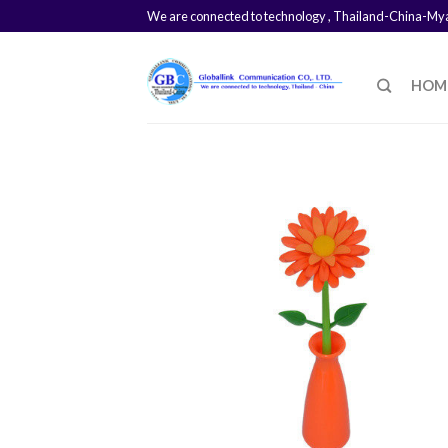
We are connected to technology , Thailand-China-M
HOM