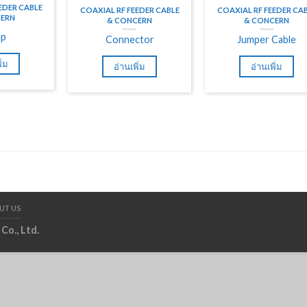
EDER CABLE
COAXIAL RF FEEDER CABLE
COAXIAL RF FEEDER CA
ERN
& CONCERN
& CONCERN
mp
Connector
Jumper Cable
ิ่ม
อ่านเพิ่ม
อ่านเพิ่ม
UT US
Co., Ltd.