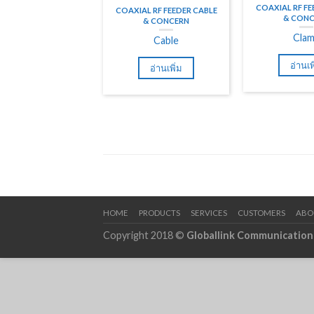
COAXIAL RF FE
COAXIAL RF FEEDER CABLE
& CONC
& CONCERN
Cla
Cable
อ่านเพ
อ่านเพิ่ม
HOME
PRODUCTS
SERVICES
CUSTOMERS
ABO
Copyright 2018 ©
Globallink Communication 