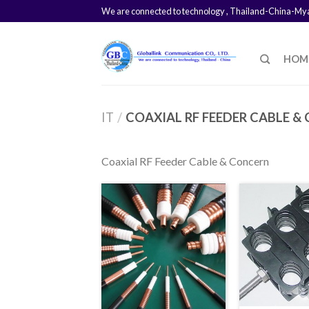
We are connected to technology , Thailand-China-M
HOM
IT
/
COAXIAL RF FEEDER CABLE &
Coaxial RF Feeder Cable & Concern