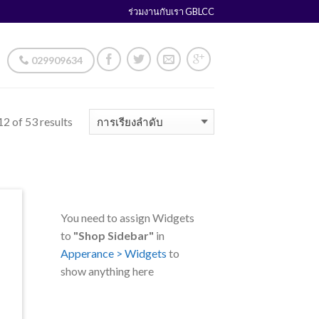
ร่วมงานกับเรา GBLCC
029909634
2 of 53 results
You need to assign Widgets
to
"Shop Sidebar"
in
Apperance > Widgets
to
show anything here