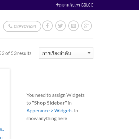
ร่วมงานกับเรา GBLCC
029909634
3 of 53 results
You need to assign Widgets
to
"Shop Sidebar"
in
Apperance > Widgets
to
show anything here
ML.
ับ