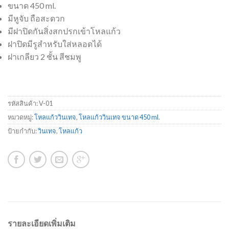
ขนาด 450 ml.
มีหูจับ ถือสะดวก
มีฝาปิดกันสิ่งสกปรกเข้าโหลแก้ว
ฝาปิดมีรูสำหรับใส่หลอดได้
ฝาเกลียว 2 ชั้น สีชมพู
รหัสสินค้า:
V-01
หมวดหมู่:
โหลแก้ววินเทจ
,
โหลแก้ววินเทจ ขนาด 450 ml.
ป้ายกำกับ:
วินเทจ
,
โหลแก้ว
รายละเอียดเพิ่มเติม