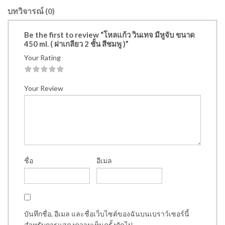
บทวิจารณ์ (0)
Be the first to review “โหลแก้ว วินเทจ มีหูจับ ขนาด
450 ml. ( ฝาเกลียว 2 ชั้น สีชมพู )”
Your Rating
1
2
3
4
5
Your Review
ชื่อ
อีเมล
บันทึกชื่อ, อีเมล และชื่อเว็บไซต์ของฉันบนเบราว์เซอร์นี้
สำหรับการแสดงความเห็นครั้งถัดไป