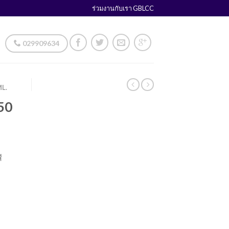
ร่วมงานกับเรา GBLCC
029909634
ML.
450
ี