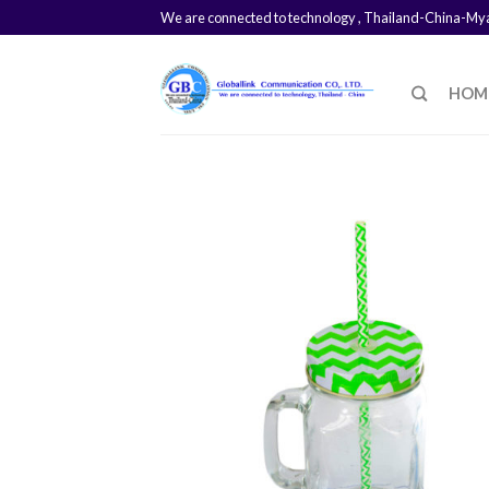
We are connected to technology , Thailand-China-M
HOM