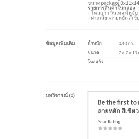
ขนาด package 8x11x14
รายการสินค้าในกล่อง
– โหลแก้ว วินเทจ มีหูจั
– ฝาเกลียวลายหยัก สีเขี
ข้อมูลเพิ่มเติม
น้ำหนัก
0.40 กก.
ขนาด
7 × 7 × 13
โหลแก้ว
บทวิจารณ์ (0)
Be the first to
ลายหยัก สีเขียว
Your Rating
1
2
3
4
5