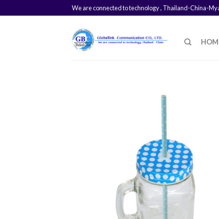
We are connected to technology , Thailand-China-M
HOM