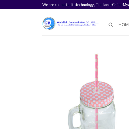
We are connected to technology , Thailand-China-M
HOM