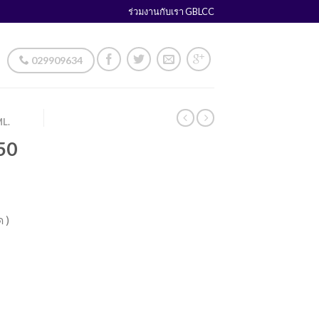
ร่วมงานกับเรา GBLCC
029909634
ML.
450
 )