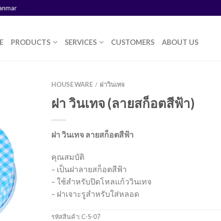
yanmar
E
PRODUCTS
SERVICES
CUSTOMERS
ABOUT US
HOUSE WARE
ฝาวินเทจ
/
ฝา วินเทจ (ลายสก็อตสีฟ้า)
ฝา วินเทจ ลายสก็อตสีฟ้า
คุณสมบัติ
– เป็นฝาลายสก็อตสีฟ้า
– ใช้สำหรับปิดโหลแก้ววินเทจ
– ฝาเจาะรูสำหรับใส่หลอด
รหัสสินค้า:
C-S-07