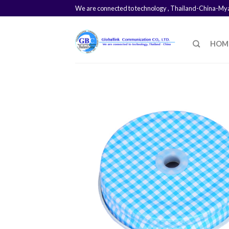
We are connected to technology , Thailand-China-M
HOM