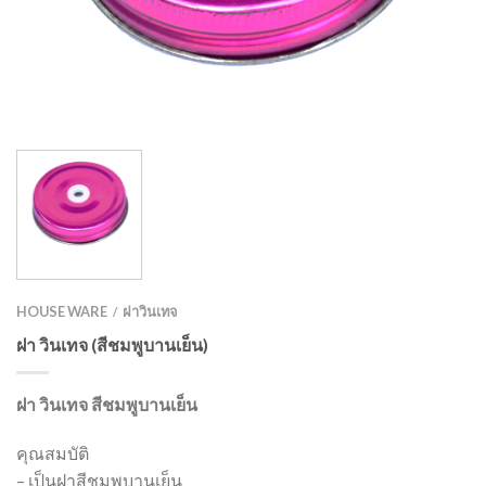
HOUSE WARE
ฝาวินเทจ
/
ฝา วินเทจ (สีชมพูบานเย็น)
ฝา วินเทจ สีชมพูบานเย็น
คุณสมบัติ
– เป็นฝาสีชมพูบานเย็น