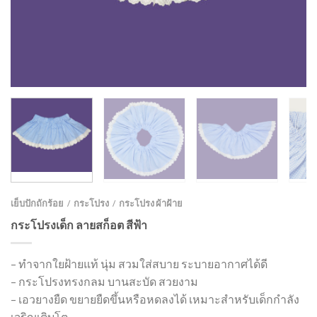
เย็บปักถักร้อย
กระโปรง
กระโปรง ผ้าฝ้าย
/
/
กระโปรงเด็ก ลายสก็อต สีฟ้า
– ทำจากใยฝ้ายแท้ นุ่ม สวมใส่สบาย ระบายอากาศได้ดี
– กระโปรงทรงกลม บานสะบัด สวยงาม
– เอวยางยืด ขยายยืดขึ้นหรือหดลงได้ เหมาะสำหรับเด็กกำลัง
เจริญเติบโต