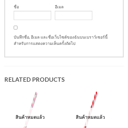
ชื่อ
อีเมล
บันทึกชื่อ, อีเมล และชื่อเว็บไซต์ของฉันบนเบราว์เซอร์นี้
สำหรับการแสดงความเห็นครั้งถัดไป
RELATED PRODUCTS
สินค้าหมดแล้ว
สินค้าหมดแล้ว