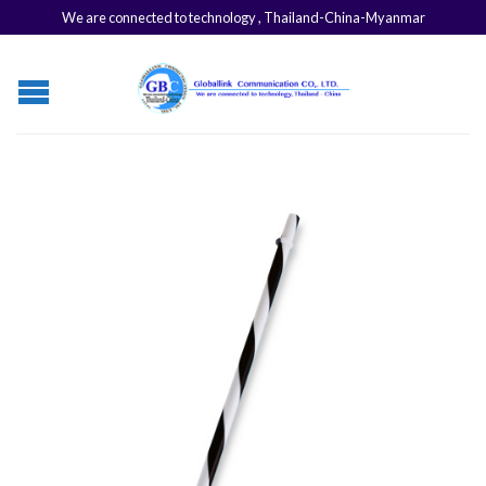
We are connected to technology , Thailand-China-Myanmar