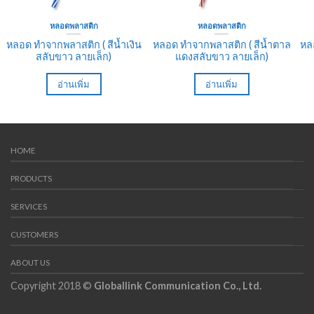
หลอดพลาสติก
หลอดพลาสติก
หลอด ทำจากพลาสติก ( สีน้ำเงิน
หลอด ทำจากพลาสติก ( สีน้ำตาล
หล
สลับขาว ลายเล็ก)
แดงสลับขาว ลายเล็ก)
อ่านเพิ่ม
อ่านเพิ่ม
HOME
PRODUCTS
SERVICES
CUSTOMERS
ABOUT US
Copyright 2018 ©
Globallink Communication Co., Ltd.