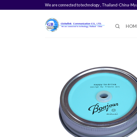
We are connected to technology , Thailand-China-M
HOM