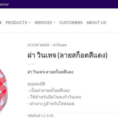
yanmar
E
PRODUCTS
SERVICES
CUSTOMERS
ABOUT US
HOUSE WARE
ฝาวินเทจ
/
ฝา วินเทจ (ลายสก็อตสีแดง)
ฝา วินเทจ ลายสก็อตสีแดง
คุณสมบัติ
– เป็นฝาลายสก็อตสีแดง
– ใช้สำหรับปิดโหลแก้ววินเทจ
– ฝาเจาะรูสำหรับใส่หลอด
รหัสสินค้า:
C-S-01