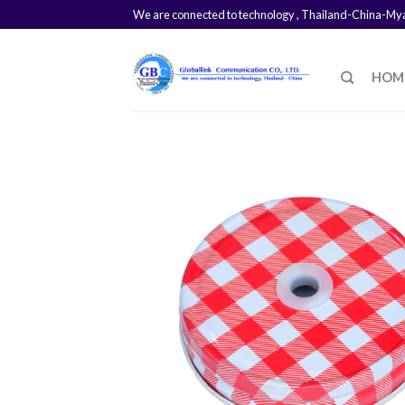
We are connected to technology , Thailand-China-M
HOM