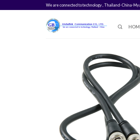
We are connected to technology , Thailand-China-M
HOM