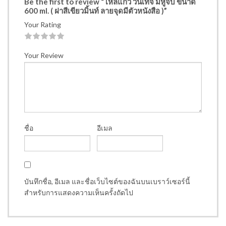
Be the first to review “โหลแก้ว วินเทจ มีหูจับ ขนาด
600 ml. ( ฝาสีเขียวมิ้นท์ ลายจุดมีตัวหนังสือ )”
Your Rating
1
2
3
4
5
Your Review
ชื่อ
อีเมล
บันทึกชื่อ, อีเมล และชื่อเว็บไซต์ของฉันบนเบราว์เซอร์นี้
สำหรับการแสดงความเห็นครั้งถัดไป