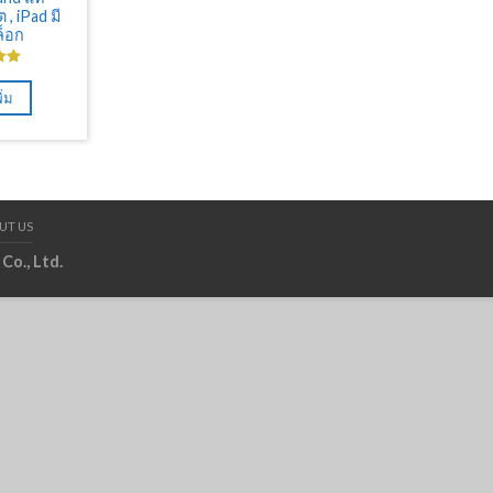
 , iPad มี
็อก
แนน
งแต่
ิ่ม
แนน
UT US
Co., Ltd.