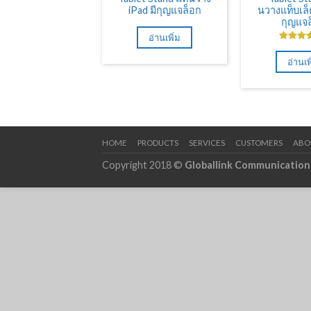
iPad มีกุญแจล็อก
นวางแท็บเล็ต
กุญแจล
อ่านเพิ่ม
ให้คะ
5.00
ตั้
อ่านเพ
1-5 คะ
HOME
PRODUCTS
SERVICES
CUSTOMERS
ABO
Copyright 2018 ©
Globallink Communication 