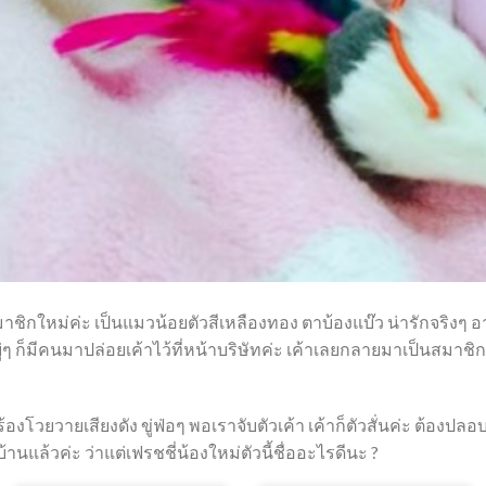
ีสมาชิกใหม่ค่ะ เป็นแมวน้อยตัวสีเหลืองทอง ตาบ้องแบ๊ว น่ารักจริงๆ อ
่าอยู่ๆ ก็มีคนมาปล่อยเค้าไว้ที่หน้าบริษัทค่ะ เค้าเลยกลายมาเป็นส
ร้องโวยวายเสียงดัง ขู่ฟ่อๆ พอเราจับตัวเค้า เค้าก็ตัวสั่นค่ะ ต้อง
้านแล้วค่ะ ว่าแต่เฟรชชี่น้องใหม่ตัวนี้ชื่ออะไรดีนะ ?