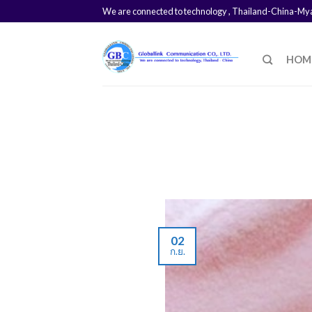
We are connected to technology , Thailand-China-M
HOM
02
ก.ย.